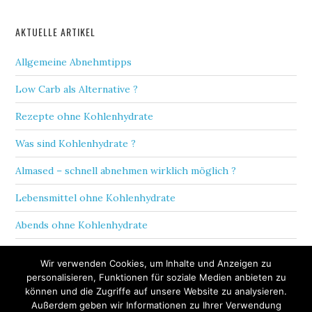
AKTUELLE ARTIKEL
Allgemeine Abnehmtipps
Low Carb als Alternative ?
Rezepte ohne Kohlenhydrate
Was sind Kohlenhydrate ?
Almased – schnell abnehmen wirklich möglich ?
Lebensmittel ohne Kohlenhydrate
Abends ohne Kohlenhydrate
10 Tipps zum Abnehmen ohne zu verzichten
Wir verwenden Cookies, um Inhalte und Anzeigen zu
personalisieren, Funktionen für soziale Medien anbieten zu
Abnehmen ohne Sport
können und die Zugriffe auf unsere Website zu analysieren.
Außerdem geben wir Informationen zu Ihrer Verwendung
Schnell abnehmen mit Proteinshakes