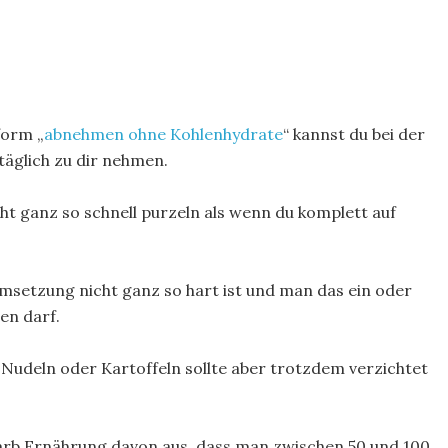
form „
abnehmen ohne Kohlenhydrate
“ kannst du bei der
äglich zu dir nehmen.
icht ganz so schnell purzeln als wenn du komplett auf
Umsetzung nicht ganz so hart ist und man das ein oder
en darf.
 Nudeln oder Kartoffeln sollte aber trotzdem verzichtet
arb Ernährung davon aus, dass man zwischen 50 und 100